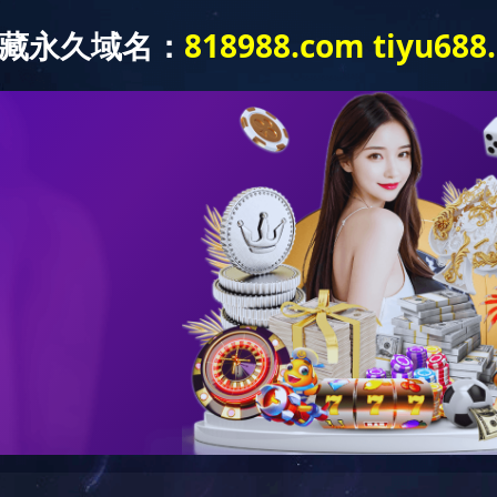
的类或方法index，可能正在开发中
在线入口
|
leyu·乐鱼（中国）体育官方网站
|
乐竞
|
华体会网页版