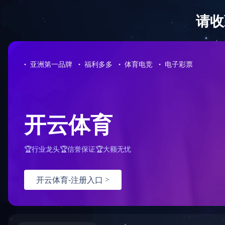
不存在您调用
乐动在线
|
乐竞
|
MK官方端网站登录入口
|
九游网页版·官方版