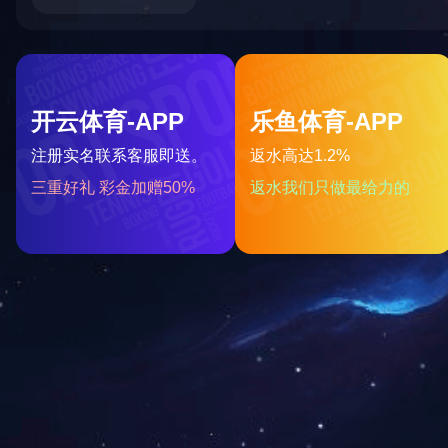
芝麻街1958
九游网页版·官