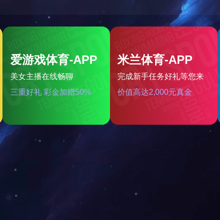
没有更多了
汽车零部件
芝麻街1958
新闻中心
投资者关系
人才招聘