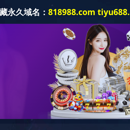
H股 00564
官方版在线入口
汽车零部件
芝麻街1958
新闻中心
投
媒体视角
九游（中国）