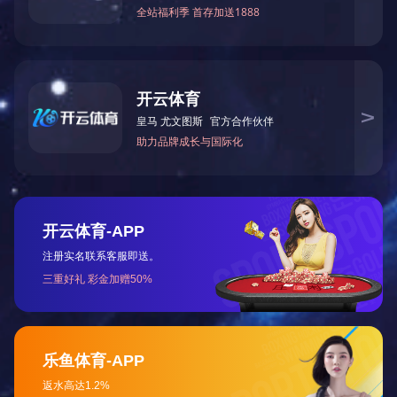
公司信息
联系我们