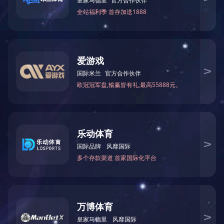
如果您对上述发布的岗位有意向，可直接点击岗位名称
应届生热招专业：软件工程、自动化、计算机、电子、信息与通信
发布时间
岗位名称