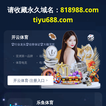
A股 601717
H股 00564
九游网页版·官方版在线入口
汽车零部件
芝麻街1958
集团新闻
媒体视角
人才招聘
九游（中国）
选择区域/语言