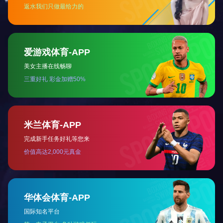
汽车零部件
芝麻街1958
新闻中心
投资者关系
人才招聘
九游（中国）