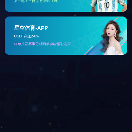
集团新闻
媒体视角
工作在郑煤机
工作环境
人才培养
员工风采
招聘信息
集团简介
发展历程
全球布局
企业文化
联系我们