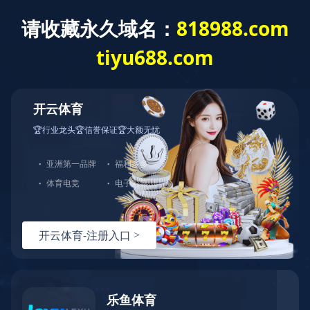
A股 601717
H股 00564
九游网页版·官方版在线入口
汽车零部件
芝麻街1958
集团新闻
媒体视角
人才招聘
九游（中国）
选择区域/语言
了解郑