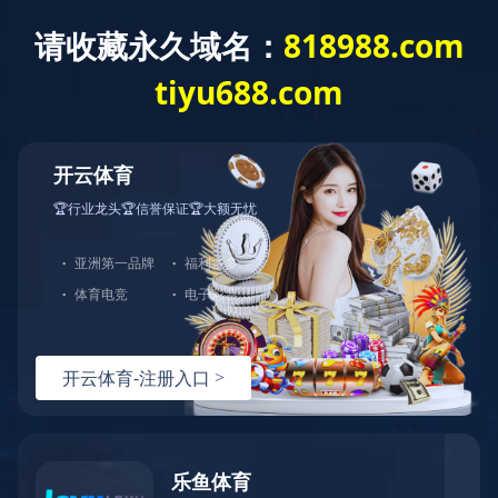
A股 601717
H股 00564
九游网页版·官方版在线入口
汽车零部件
芝麻街1958
集团新闻
媒体视角
人才招聘
九游（中国）
选择区域/语言
了解郑