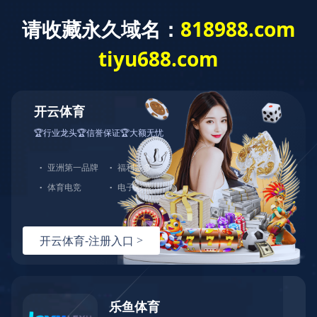
A股 601717
H股 00564
九游网页版·官方版在线入口
汽车零部件
芝麻街1958
集团新闻
媒体视角
人才招聘
九游（中国）
选择区域/语言
了解郑