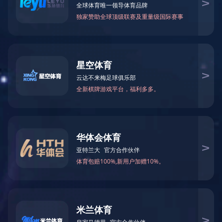
全电驱动启新程！第二
第
11月30日，第二届全电驱动煤机装备技术研讨
承办、河北工程大学协办，共话全电驱动技术创新，