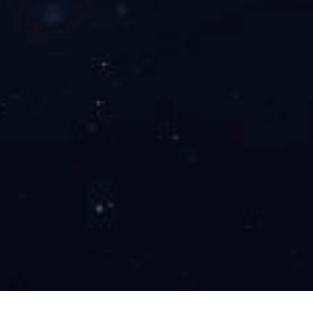
30日上午，参会嘉宾首先参观了郑州恒达智控
告。河北工程大学教授刘建功、中国煤炭科工集团首
兼成套装备研究院院长张定堂等围绕煤机装备全电驱发